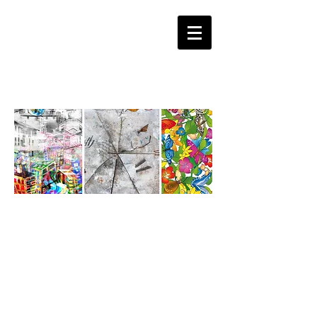
laura
ruberto